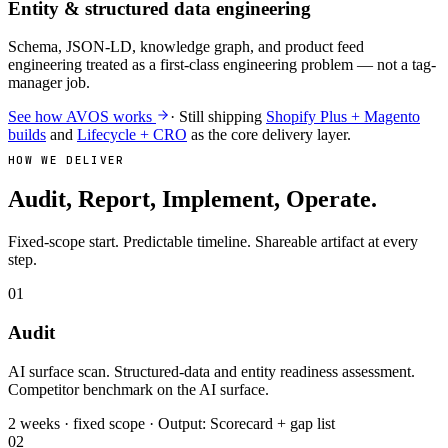
Entity & structured data engineering
Schema, JSON-LD, knowledge graph, and product feed
engineering treated as a first-class engineering problem — not a tag-
manager job.
See how AVOS works
· Still shipping
Shopify Plus + Magento
builds
and
Lifecycle + CRO
as the core delivery layer.
HOW WE DELIVER
Audit, Report, Implement, Operate.
Fixed-scope start. Predictable timeline. Shareable artifact at every
step.
01
Audit
AI surface scan. Structured-data and entity readiness assessment.
Competitor benchmark on the AI surface.
2 weeks · fixed scope · Output: Scorecard + gap list
02