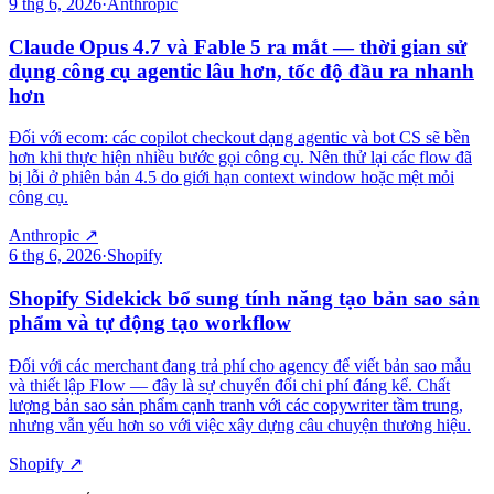
9 thg 6, 2026
·
Anthropic
Claude Opus 4.7 và Fable 5 ra mắt — thời gian sử
dụng công cụ agentic lâu hơn, tốc độ đầu ra nhanh
hơn
Đối với ecom: các copilot checkout dạng agentic và bot CS sẽ bền
hơn khi thực hiện nhiều bước gọi công cụ. Nên thử lại các flow đã
bị lỗi ở phiên bản 4.5 do giới hạn context window hoặc mệt mỏi
công cụ.
Anthropic
↗
6 thg 6, 2026
·
Shopify
Shopify Sidekick bổ sung tính năng tạo bản sao sản
phẩm và tự động tạo workflow
Đối với các merchant đang trả phí cho agency để viết bản sao mẫu
và thiết lập Flow — đây là sự chuyển đổi chi phí đáng kể. Chất
lượng bản sao sản phẩm cạnh tranh với các copywriter tầm trung,
nhưng vẫn yếu hơn so với việc xây dựng câu chuyện thương hiệu.
Shopify
↗