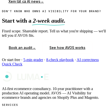
→
Xem tất cả AI news
DON'T KNOW WHO OWNS AI VISIBILITY FOR YOUR BRAND?
Start with a
2-week audit
.
Fixed scope. Shareable report. Tell us what you're shipping — we'll
tell you if AVOS fits.
→
Book an audit
See how AVOS works
Or start free ·
5-min grader
·
8-check playbook
·
AI correctness
Quick Check
AI-first ecommerce consultancy. 10-year practitioner with a
production AI operating model. AVOS — AI Visibility for
ecommerce brands and agencies on Shopify Plus and Magento.
SERVICES