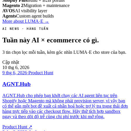
Shopify Plus
Build + B2B portals
Magento 2
Migration + maintenance
AVOS
AI visibility layer
Agents
Custom agent builds
More about LUMA·E →
AI NEWS · HÀNG TUẦN
Tuần này AI × ecommerce có gì.
3 tin chọn lọc mỗi tuần, kèm góc nhìn LUMA·E cho store của bạn.
Cập nhật
10 thg 6, 2026
9 thg 6, 2026
·
Product Hunt
AGNT.Hub
AGNT.Hub cho phép bạn khởi chạy các AI agent liên tục trên
Shopify hoặc Magento mà không phải provision server, vì vậy bạn
có thể gắn một bot đề xuất cá nhân hoá hoặc trợ lý tra trạng thái đơn
hàng trực tiếp vào các checkout flow. Hãy thử tích hợp sandbox
ngay và theo dõi độ trễ cùng chi phí trước khi mở rộng.
Product Hunt
↗