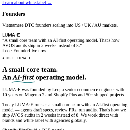
Learn about white-label →
Founders
Vietnamese DTC founders scaling into US / UK / AU markets.
LUMA
·
E
“A small core team with an AI-first operating model. That's how
AVOS audits ship in 2 weeks instead of 8.”
Leo · Founder
Live now
ABOUT LUMA·E
A small core team.
An
AI-first
operating model.
LUMA·E was founded by Leo, a senior ecommerce engineer with
10 years on Magento 2 and Shopify Plus and 50+ shipped projects.
Today LUMA·E runs as a small core team with an AI-first operating
model — agents draft specs, review PRs, run audits. That's how we
ship AVOS audits in 2 weeks instead of 8. We work direct with
brands and white-label with agencies globally.