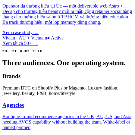
Operator đa thương hiệu tại Úc — một deliverable web Astro +
Decap cho thương hiệu beauty mới ra mắt, cộng retainer social hàng
tháng cho thương hiệu salon ở TP.HCM và thương hiệu education.
Ba track thương hiệu, một lớp memory dùng chung.
Xem case study
→
Vivian · AU + Vietnam
●
Active
Xem tất cả 50+ →
WHO WE WORK WITH
Three audiences. One operating system.
Brands
Premium DTC on Shopify Plus or Magento. Luxury fashion,
jewellery, beauty, F&B, home/lifestyle.
Agencies
Boutique-to-mid ecommerce agencies in the UK, AU, US, and Asia
needing AVOS capability without building the team. White-label or
named partner.