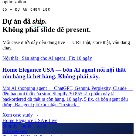
optimization
03 — DỰ ÁN CHỌN LỌC
Dự án đã
ship
.
Không phải slide để present.
Mỗi case dưới đây đều đang live — URL thật, store thật, vẫn đang
chạy.
Nội thất · Sẵn sàng cho AI agent · Fix 10 ngày
Home Elegance USA — bốn AI agent nói nội thất
còn hàng là hết hàng. Không phải vậy.
Mọi AI shopping agent — ChatGPT, Gemini, Perplexity, Claude —
đều báo nội thất của store Shopify 30.855 sản phẩm này là
backordered dù thật ra còn hàng. 10 ngày, 5 fix, cả bốn agent đều
dừng. Ba agent giờ xác nhận "In stock."
Xem case study
→
Home Elegance USA
●
Live
Shopify · build + scale
3.1k
reviews