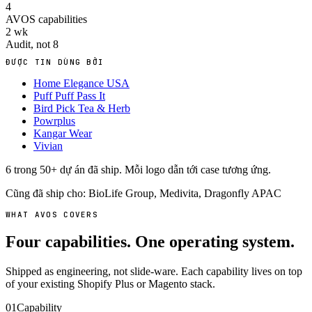
4
AVOS capabilities
2
wk
Audit, not 8
ĐƯỢC TIN DÙNG BỞI
Home Elegance USA
Puff Puff Pass It
Bird Pick Tea & Herb
Powrplus
Kangar Wear
Vivian
6 trong 50+ dự án đã ship. Mỗi logo dẫn tới case tương ứng.
Cũng đã ship cho:
BioLife Group
,
Medivita
,
Dragonfly APAC
WHAT AVOS COVERS
Four capabilities. One operating system.
Shipped as engineering, not slide-ware. Each capability lives on top
of your existing Shopify Plus or Magento stack.
01
Capability