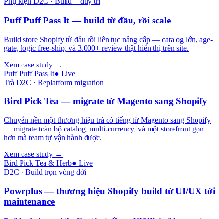
Phụ kiện D2C · Build + duy trì
Puff Puff Pass It — build từ đầu, rồi scale
Build store Shopify từ đầu rồi liên tục nâng cấp — catalog lớn, age-
gate, logic free-ship, và 3.000+ review thật hiển thị trên site.
Xem case study
→
Puff Puff Pass It
●
Live
Trà D2C · Replatform migration
Bird Pick Tea — migrate từ Magento sang Shopify
Chuyển nền một thương hiệu trà có tiếng từ Magento sang Shopify
— migrate toàn bộ catalog, multi-currency, và một storefront gọn
hơn mà team tự vận hành được.
Xem case study
→
Bird Pick Tea & Herb
●
Live
D2C · Build trọn vòng đời
Powrplus — thương hiệu Shopify build từ UI/UX tới
maintenance