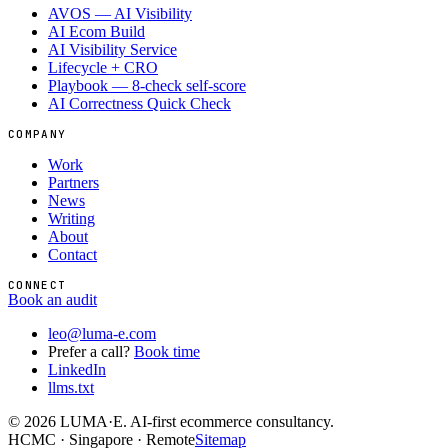
AVOS — AI Visibility
AI Ecom Build
AI Visibility Service
Lifecycle + CRO
Playbook — 8-check self-score
AI Correctness Quick Check
COMPANY
Work
Partners
News
Writing
About
Contact
CONNECT
Book an audit
leo@luma-e.com
Prefer a call?
Book time
LinkedIn
llms.txt
©
2026
LUMA·E. AI-first ecommerce consultancy.
HCMC · Singapore · Remote
Sitemap