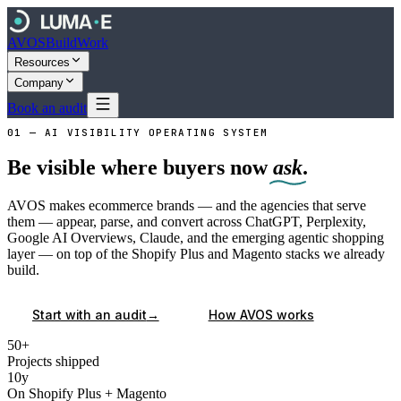
AVOS
Build
Work
Resources
Company
Book an audit
01 — AI VISIBILITY OPERATING SYSTEM
Be visible where buyers now
ask
.
AVOS makes ecommerce brands — and the agencies that serve
them — appear, parse, and convert across ChatGPT, Perplexity,
Google AI Overviews, Claude, and the emerging agentic shopping
layer — on top of the Shopify Plus and Magento stacks we already
build.
→
Start with an audit
How AVOS works
50
+
Projects shipped
10
y
On Shopify Plus + Magento