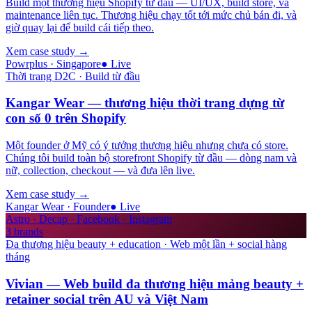
Build một thương hiệu Shopify từ đầu — UI/UX, build store, và
maintenance liên tục. Thương hiệu chạy tốt tới mức chủ bán đi, và
giờ quay lại để build cái tiếp theo.
Xem case study
→
Powrplus · Singapore
●
Live
Thời trang D2C · Build từ đầu
Kangar Wear — thương hiệu thời trang dựng từ
con số 0 trên Shopify
Một founder ở Mỹ có ý tưởng thương hiệu nhưng chưa có store.
Chúng tôi build toàn bộ storefront Shopify từ đầu — dòng nam và
nữ, collection, checkout — và đưa lên live.
Xem case study
→
Kangar Wear · Founder
●
Live
Astro · Decap · Facebook · Instagram
3
brands
Đa thương hiệu beauty + education · Web một lần + social hàng
tháng
Vivian — Web build đa thương hiệu mảng beauty +
retainer social trên AU và Việt Nam