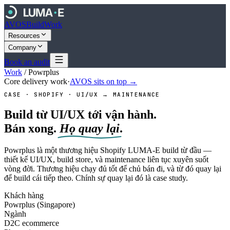
AVOS
Build
Work
Resources
Company
Book an audit
Work
/
Powrplus
Core delivery work
·
AVOS sits on top →
CASE · SHOPIFY · UI/UX → MAINTENANCE
Build từ UI/UX tới vận hành.
Bán xong.
Họ quay lại
.
Powrplus là một thương hiệu Shopify LUMA-E build từ đầu —
thiết kế UI/UX, build store, và maintenance liên tục xuyên suốt
vòng đời. Thương hiệu chạy đủ tốt để chủ bán đi, và từ đó quay lại
để build cái tiếp theo. Chính sự quay lại đó là case study.
Khách hàng
Powrplus (Singapore)
Ngành
D2C ecommerce