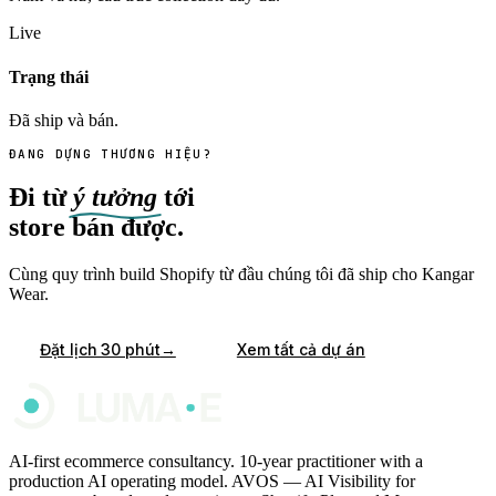
Live
Trạng thái
Đã ship và bán.
ĐANG DỰNG THƯƠNG HIỆU?
Đi từ
ý tưởng
tới
store bán được.
Cùng quy trình build Shopify từ đầu chúng tôi đã ship cho Kangar
Wear.
→
Đặt lịch 30 phút
Xem tất cả dự án
AI-first ecommerce consultancy. 10-year practitioner with a
production AI operating model. AVOS — AI Visibility for