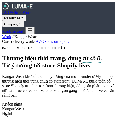
AVOS
Build
Work
Resources
Company
Book an audit
Work
/
Kangar Wear
Core delivery work
·
AVOS sits on top →
CASE · SHOPIFY · BUILD TỪ ĐẦU
Thương hiệu thời trang, dựng
từ số 0
.
Từ ý tưởng tới store Shopify live.
Kangar Wear khởi đầu chỉ là ý tưởng của một founder ở Mỹ — một
thương hiệu thời trang chưa có storefront. LUMA-E build toàn bộ
store Shopify từ đầu: storefront thương hiệu, dòng sản phẩm nam và
nữ, cấu trúc collection, và checkout gọn gàng — đưa lên live và sẵn
sàng bán.
Khách hàng
Kangar Wear
Ngành