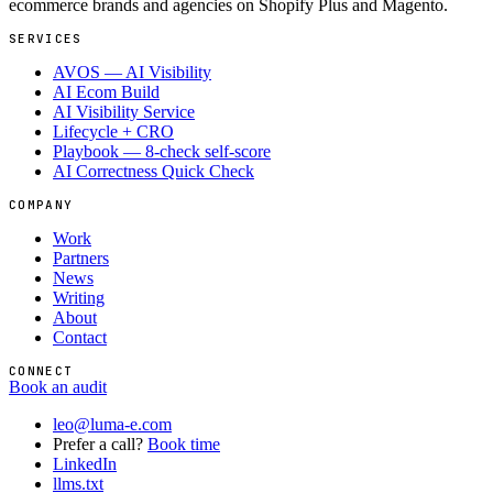
ecommerce brands and agencies on Shopify Plus and Magento.
SERVICES
AVOS — AI Visibility
AI Ecom Build
AI Visibility Service
Lifecycle + CRO
Playbook — 8-check self-score
AI Correctness Quick Check
COMPANY
Work
Partners
News
Writing
About
Contact
CONNECT
Book an audit
leo@luma-e.com
Prefer a call?
Book time
LinkedIn
llms.txt