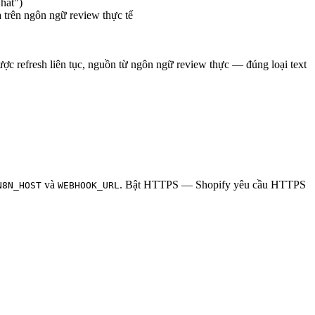
what")
trên ngôn ngữ review thực tế
c refresh liên tục, nguồn từ ngôn ngữ review thực — đúng loại text
và
. Bật HTTPS — Shopify yêu cầu HTTPS
N8N_HOST
WEBHOOK_URL