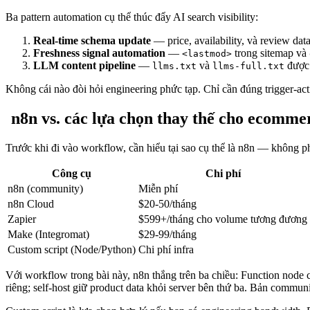
Ba pattern automation cụ thể thúc đẩy AI search visibility:
Real-time schema update
— price, availability, và review dat
Freshness signal automation
—
trong sitemap và
<lastmod>
LLM content pipeline
—
và
được 
llms.txt
llms-full.txt
Không cái nào đòi hỏi engineering phức tạp. Chỉ cần đúng trigger-a
n8n vs. các lựa chọn thay thế cho ecomme
Trước khi đi vào workflow, cần hiểu tại sao cụ thể là n8n — không ph
Công cụ
Chi phí
n8n (community)
Miễn phí
n8n Cloud
$20-50/tháng
Zapier
$599+/tháng cho volume tương đương
Make (Integromat)
$29-99/tháng
Custom script (Node/Python)
Chi phí infra
Với workflow trong bài này, n8n thắng trên ba chiều: Function nod
riêng; self-host giữ product data khỏi server bên thứ ba. Bản comm