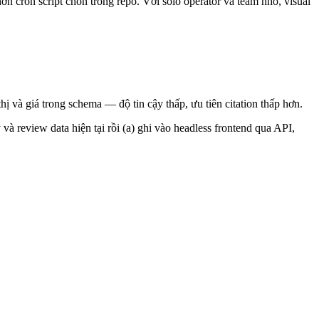
n cron script chôn trong repo. Với solo operator và team nhỏ, visual
ị và giá trong schema — độ tin cậy thấp, ưu tiên citation thấp hơn.
 và review data hiện tại rồi (a) ghi vào headless frontend qua API,