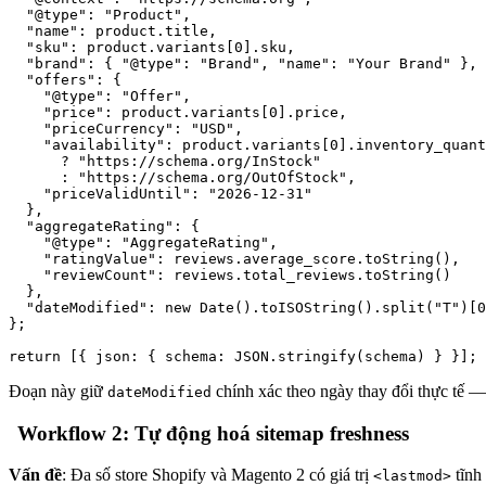
  "@type": "Product",

  "name": product.title,

  "sku": product.variants[0].sku,

  "brand": { "@type": "Brand", "name": "Your Brand" },

  "offers": {

    "@type": "Offer",

    "price": product.variants[0].price,

    "priceCurrency": "USD",

    "availability": product.variants[0].inventory_quant
      ? "https://schema.org/InStock"

      : "https://schema.org/OutOfStock",

    "priceValidUntil": "2026-12-31"

  },

  "aggregateRating": {

    "@type": "AggregateRating",

    "ratingValue": reviews.average_score.toString(),

    "reviewCount": reviews.total_reviews.toString()

  },

  "dateModified": new Date().toISOString().split("T")[0
};

Đoạn này giữ
chính xác theo ngày thay đổi thực tế —
dateModified
Workflow 2: Tự động hoá sitemap freshness
Vấn đề
: Đa số store Shopify và Magento 2 có giá trị
tĩnh
<lastmod>