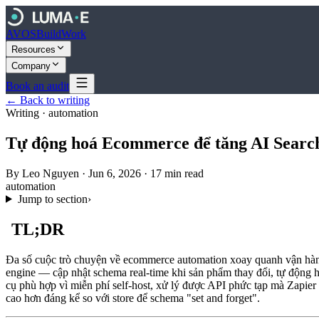
AVOS
Build
Work
Resources
Company
Book an audit
← Back to writing
Writing ·
automation
Tự động hoá Ecommerce để tăng AI Search 
By
Leo Nguyen
·
Jun 6, 2026
·
17
min read
automation
Jump to section
›
TL;DR
Đa số cuộc trò chuyện về ecommerce automation xoay quanh vận hành
engine — cập nhật schema real-time khi sản phẩm thay đổi, tự động h
cụ phù hợp vì miễn phí self-host, xử lý được API phức tạp mà Zapier
cao hơn đáng kể so với store để schema "set and forget".