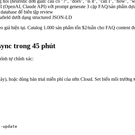
 hỏi (heuristic đơn giản: câu có "?", "does", "is it", "can I", "how", "
I (OpenAI, Claude API) với prompt generate 3 cặp FAQ/sản phẩm dựa 
database để biên tập review
tafield dưới dạng structured JSON-LD
giá hiện tại. Catalog 1.000 sản phẩm tốn $2/tuần cho FAQ content đượ
ync trong 45 phút
rình tự chính xác:
), hoặc dùng bản trial miễn phí của n8n Cloud. Set biến môi trường
t-update