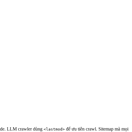
code. LLM crawler dùng
để ưu tiên crawl. Sitemap mà mọi
<lastmod>