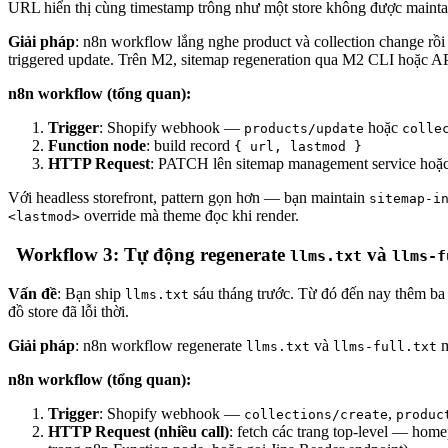
URL hiển thị cùng timestamp trông như một store không được maintai
Giải pháp
: n8n workflow lắng nghe product và collection change rồi
triggered update. Trên M2, sitemap regeneration qua M2 CLI hoặc AP
n8n workflow (tổng quan):
Trigger
: Shopify webhook —
hoặc
products/update
colle
Function node
: build record
{ url, lastmod }
HTTP Request
: PATCH lên sitemap management service hoặc
Với headless storefront, pattern gọn hơn — bạn maintain
sitemap-i
override mà theme đọc khi render.
<lastmod>
Workflow 3: Tự động regenerate
và
llms.txt
llms-f
Vấn đề
: Bạn ship
sáu tháng trước. Từ đó đến nay thêm ba 
llms.txt
đồ store đã lỗi thời.
Giải pháp
: n8n workflow regenerate
và
m
llms.txt
llms-full.txt
n8n workflow (tổng quan):
Trigger
: Shopify webhook —
,
collections/create
produc
HTTP Request (nhiều call)
: fetch các trang top-level — ho