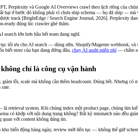
, Perplexity và Google AI Overviews crawl theo lịch riêng của chúng.
 thất bại ở bước đó không phải vì chưa ship schema — họ đã ship — mà 
được track [BrightEdge / Search Engine Journal, 2026]. Perplexity đan
ion-ready đúng lúc crawler ghé thăm.
I search lớn hơn hầu hết team đang nghĩ.
iên tục tối ưu cho AI search — dùng n8n, Shopify/Magento webhook, v
uốn biết store của bạn đang đứng đâu,
chạy AI audit miễn phí
— chấm sch
, không chỉ là công cụ vận hành
ờ, giảm lỗi, scale mà không cần thêm headcount. Đúng hết. Nhưng có m
 rate.
 retrieval system. Khi chúng index một product page, chúng tìm kiế
hema có khớp với nội dung trang không? Bất kỳ mismatch nào đều giảm 
g quan với content không đáng tin.
 kho biến động hàng ngày, review mới liên tục — không thể giữ schema