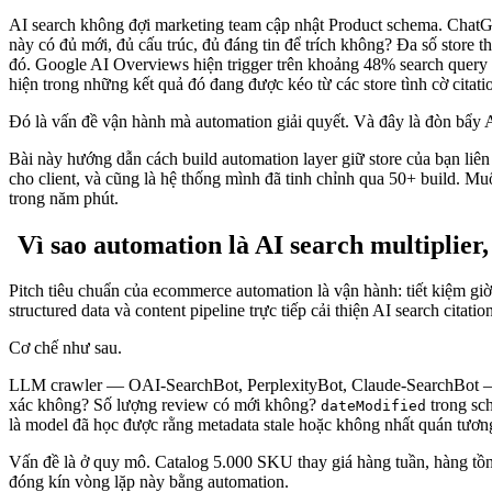
AI search không đợi marketing team cập nhật Product schema. ChatGPT
này có đủ mới, đủ cấu trúc, đủ đáng tin để trích không? Đa số store
đó. Google AI Overviews hiện trigger trên khoảng 48% search query 
hiện trong những kết quả đó đang được kéo từ các store tình cờ citat
Đó là vấn đề vận hành mà automation giải quyết. Và đây là đòn bẩy A
Bài này hướng dẫn cách build automation layer giữ store của bạn l
cho client, và cũng là hệ thống mình đã tinh chỉnh qua 50+ build. M
trong năm phút.
Vì sao automation là AI search multiplier
Pitch tiêu chuẩn của ecommerce automation là vận hành: tiết kiệm gi
structured data và content pipeline trực tiếp cải thiện AI search citation
Cơ chế như sau.
LLM crawler — OAI-SearchBot, PerplexityBot, Claude-SearchBot — là
xác không? Số lượng review có mới không?
trong sc
dateModified
là model đã học được rằng metadata stale hoặc không nhất quán tươn
Vấn đề là ở quy mô. Catalog 5.000 SKU thay giá hàng tuần, hàng tồn
đóng kín vòng lặp này bằng automation.