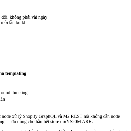
y đổi, không phải vài ngày
 mỗi lần build
a templating
ound thủ công
hần
quest node xử lý Shopify GraphQL và M2 REST mà không cần node
tháng — đủ dùng cho hầu hết store dưới $20M ARR.