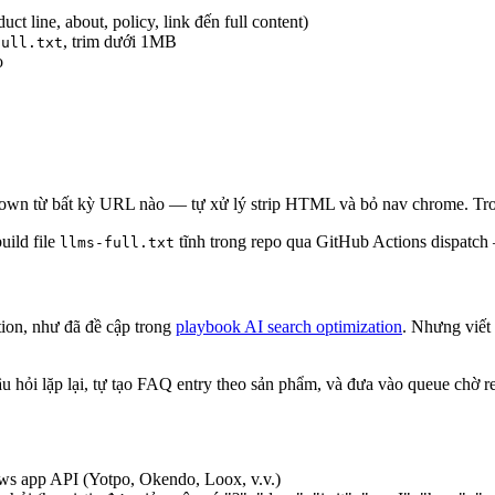
ct line, about, policy, link đến full content)
, trim dưới 1MB
full.txt
o
own từ bất kỳ URL nào — tự xử lý strip HTML và bỏ nav chrome. Trong
uild file
tĩnh trong repo qua GitHub Actions dispatch 
llms-full.txt
tion, như đã đề cập trong
playbook AI search optimization
. Nhưng viết
câu hỏi lặp lại, tự tạo FAQ entry theo sản phẩm, và đưa vào queue chờ 
iews app API (Yotpo, Okendo, Loox, v.v.)