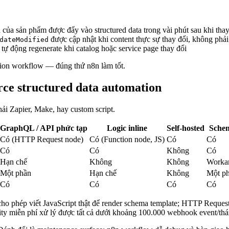
a của sản phẩm được đẩy vào structured data trong vài phút sau khi tha
được cập nhật khi content thực sự thay đổi, không phải
dateModified
tự động regenerate khi catalog hoặc service page thay đổi
ction workflow — đúng thứ n8n làm tốt.
rce structured data automation
ải Zapier, Make, hay custom script.
GraphQL / API phức tạp
Logic inline
Self-hosted
Schem
Có (HTTP Request node)
Có (Function node, JS)
Có
Có
Có
Có
Không
Có
Hạn chế
Không
Không
Workar
Một phần
Hạn chế
Không
Một p
Có
Có
Có
Có
e cho phép viết JavaScript thật để render schema template; HTTP Re
unity miễn phí xử lý được tất cả dưới khoảng 100.000 webhook event/