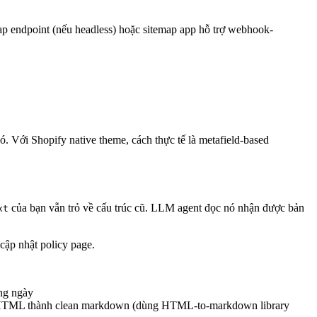
ap endpoint (nếu headless) hoặc sitemap app hỗ trợ webhook-
. Với Shopify native theme, cách thực tế là metafield-based
của bạn vẫn trỏ về cấu trúc cũ. LLM agent đọc nó nhận được bản
xt
 cập nhật policy page.
àng ngày
vert HTML thành clean markdown (dùng HTML-to-markdown library