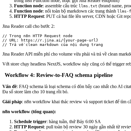
trong n8n Function node, hoặc gọi Jina Reader endpoint)
Function node
: assemble cấu trúc
(brand name, produ
llms.txt
Function node
: nối toàn bộ markdown các trang thành
llms-
HTTP Request
: PUT cả hai file lên server, CDN hoặc Git rep
Jina Reader call cho bước 2:
// Trong n8n HTTP Request node

// URL: https://r.jina.ai/{your-page-url}

Jina Reader API miễn phí cho volume vừa phải và trả về clean markd
Với store chạy headless NextJS, workflow này cũng có thể trigger reb
Workflow 4: Review-to-FAQ schema pipeline
Vấn đề
: FAQ schema là loại schema có đòn bẩy cao nhất cho AI cita
Đa số store làm cho 10 trang rồi bỏ.
Giải pháp
: n8n workflow khai thác review và support ticket để tìm 
n8n workflow (tổng quan):
Schedule trigger
: hàng tuần, thứ Bảy 6:00 SA
HTTP Request
: pull toàn bộ review 30 ngày gần nhất từ rev