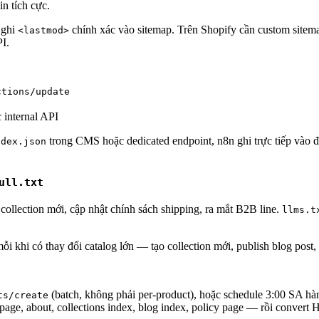
n tích cực.
 ghi
chính xác vào sitemap. Trên Shopify cần custom sitem
<lastmod>
I.
ctions/update
 internal API
trong CMS hoặc dedicated endpoint, n8n ghi trực tiếp vào đó
ndex.json
ull.txt
collection mới, cập nhật chính sách shipping, ra mắt B2B line.
llms.t
ỗi khi có thay đổi catalog lớn — tạo collection mới, publish blog post,
(batch, không phải per-product), hoặc schedule 3:00 SA h
ts/create
mepage, about, collections index, blog index, policy page — rồi con