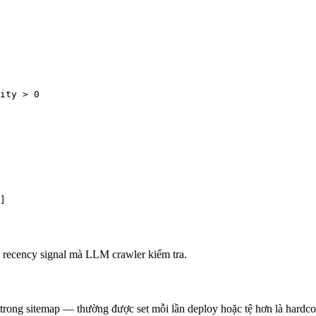
ity > 0

]

 recency signal mà LLM crawler kiểm tra.
 trong sitemap — thường được set mỗi lần deploy hoặc tệ hơn là hard