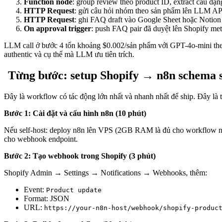
Function node
: group review theo product ID, extract câu dạng
HTTP Request
: gửi câu hỏi nhóm theo sản phẩm lên LLM AP
HTTP Request
: ghi FAQ draft vào Google Sheet hoặc Notion 
On approval trigger
: push FAQ pair đã duyệt lên Shopify me
LLM call ở bước 4 tốn khoảng $0.002/sản phẩm với GPT-4o-mini theo 
authentic và cụ thể mà LLM ưu tiên trích.
Từng bước: setup Shopify → n8n schema s
Đây là workflow có tác động lớn nhất và nhanh nhất để ship. Đây là t
Bước 1: Cài đặt và cấu hình n8n (10 phút)
Nếu self-host: deploy n8n lên VPS (2GB RAM là đủ cho workflow này
cho webhook endpoint.
Bước 2: Tạo webhook trong Shopify (3 phút)
Shopify Admin → Settings → Notifications → Webhooks, thêm:
Event:
Product update
Format: JSON
URL:
https://your-n8n-host/webhook/shopify-produc