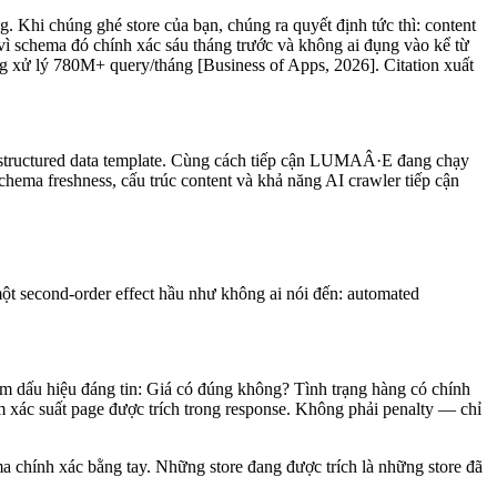
 Khi chúng ghé store của bạn, chúng ra quyết định tức thì: content
vì schema đó chính xác sáu tháng trước và không ai đụng vào kể từ
g xử lý 780M+ query/tháng [Business of Apps, 2026]. Citation xuất
à structured data template. Cùng cách tiếp cận LUMAÂ·E đang chạy
ema freshness, cấu trúc content và khả năng AI crawler tiếp cận
ột second-order effect hầu như không ai nói đến: automated
m dấu hiệu đáng tin: Giá có đúng không? Tình trạng hàng có chính
xác suất page được trích trong response. Không phải penalty — chỉ
 chính xác bằng tay. Những store đang được trích là những store đã