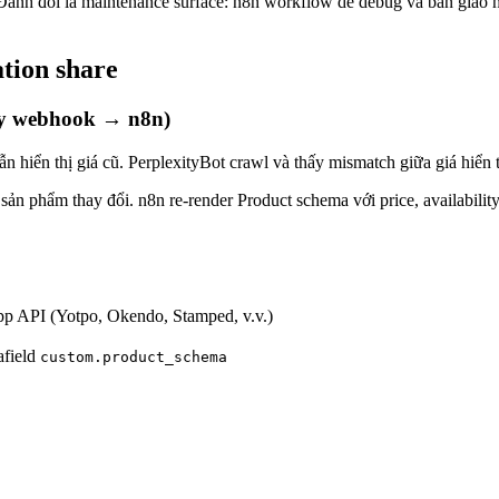
Đánh đổi là maintenance surface: n8n workflow dễ debug và bàn giao hơ
tion share
fy webhook → n8n)
 hiển thị giá cũ. PerplexityBot crawl và thấy mismatch giữa giá hiển th
sản phẩm thay đổi. n8n re-render Product schema với price, availability
app API (Yotpo, Okendo, Stamped, v.v.)
afield
custom.product_schema