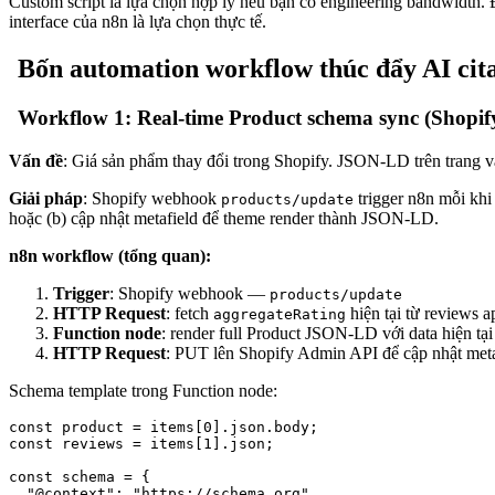
Custom script là lựa chọn hợp lý nếu bạn có engineering bandwidth. 
interface của n8n là lựa chọn thực tế.
Bốn automation workflow thúc đẩy AI cita
Workflow 1: Real-time Product schema sync (Shopi
Vấn đề
: Giá sản phẩm thay đổi trong Shopify. JSON-LD trên trang vẫn
Giải pháp
: Shopify webhook
trigger n8n mỗi khi 
products/update
hoặc (b) cập nhật metafield để theme render thành JSON-LD.
n8n workflow (tổng quan):
Trigger
: Shopify webhook —
products/update
HTTP Request
: fetch
hiện tại từ reviews 
aggregateRating
Function node
: render full Product JSON-LD với data hiện tại
HTTP Request
: PUT lên Shopify Admin API để cập nhật met
Schema template trong Function node:
const product = items[0].json.body;

const reviews = items[1].json;

const schema = {

  "@context": "https://schema.org",
